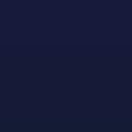
精准农业
利用技术优化农业生产和管理