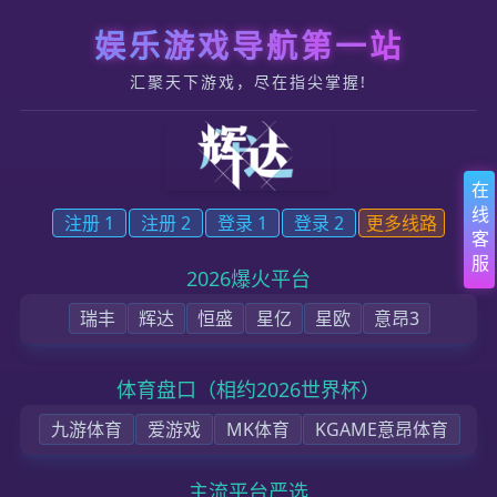
跳转到内容
官网_先锋2注册|平台|登陆|开户 - 注册ID帐号
首页
公司大事记
媒体中心
技术支持
联系方式